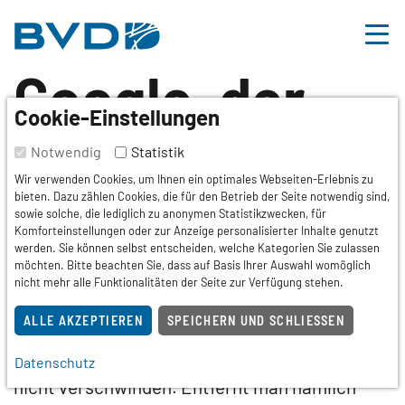
BVDD-Hilfe
Google, der
Inhalt
Nützliche Links
Cookie-Einstellungen
schreckhafte
Notwendig
Statistik
Wir verwenden Cookies, um Ihnen ein optimales Webseiten-Erlebnis zu
bieten. Dazu zählen Cookies, die für den Betrieb der Seite notwendig sind,
Riese
sowie solche, die lediglich zu anonymen Statistikzwecken, für
Komforteinstellungen oder zur Anzeige personalisierter Inhalte genutzt
werden. Sie können selbst entscheiden, welche Kategorien Sie zulassen
möchten. Bitte beachten Sie, dass auf Basis Ihrer Auswahl womöglich
nicht mehr alle Funktionalitäten der Seite zur Verfügung stehen.
Google ist nicht nur ein Daten-Riese sondern
ALLE AKZEPTIEREN
SPEICHERN UND SCHLIESSEN
verhält sich auch wie ein verwöhntes Kind: Es
muss immer was Neues her, Altes darf aber
Datenschutz
nicht verschwinden. Entfernt man nämlich